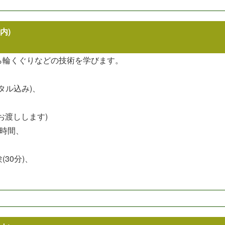
内)
ら輪くぐりなどの技術を学びます。
ンタル込み)、
お渡しします)
1時間、
30分)、