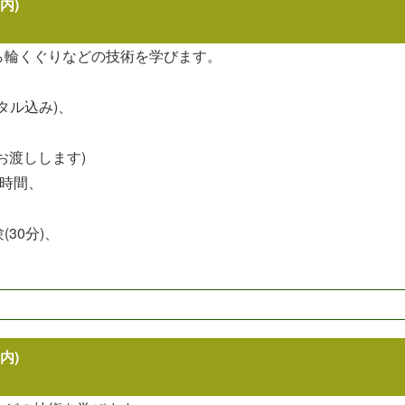
内)
ら輪くぐりなどの技術を学びます。
ンタル込み)、
お渡しします)
1時間、
30分)、
内)