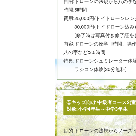
目的:
ドローンの法規から八の字
時間:5時間
費用:
25,000円(トイドローンレ
30,000円(トイドローン込み)
(修了時は写真付き修了証を
内容:ドローンの座学:1時間、操作
八の字など:3.5時間
特典:
ドローンシュミレーター体験(
ラジコン体験(30分無料)
⑤キッズ向け 中級者コース2(室
対象:小学4年生～中学3年生
目的:
ドローンの法規からノーズ