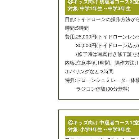
③キッズ向け 初級者コース3(室
対象:中学1年生～中学3年生
目的:
トイドローンの操作方法か
時間:5時間
費用:
25,000円(トイドローンレ
30,000円(トイドローン込み)
(修了時は写真付き修了証を
内容:注意事項:1時間、操作方法:
ホバリングなど:3時間
特典:
ドローンシュミレーター体験(
ラジコン体験(30分無料)
④キッズ向け 中級者コース1(室
対象:小学4年生～中学3年生