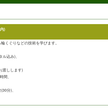
内)
ら輪くぐりなどの技術を学びます。
ンタル込み)、
お渡しします)
1時間、
30分)、